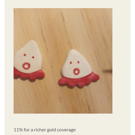
11% for a richer gold coverage
彩上金水釉