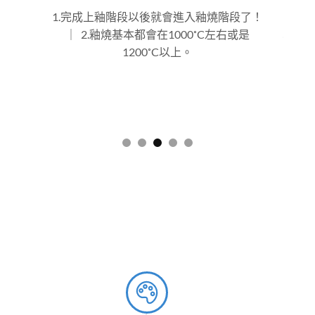
階段了！
1.釉燒完以後，用細小的毛筆沾取金水釉小
1.
左右或是
心上色 ｜ 2.完成勾勒以後再次送入窯內燒
在
製700˚C左右
配戴
陶土階段