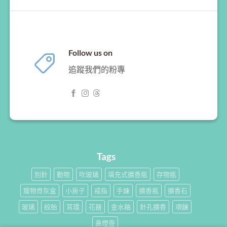
Follow us on
追蹤我們的粉專
Tags
別針
動物
吹玻璃
填充式擴香瓶
存物瓶
寵物骨灰盒
小房子
戒指
手鍊
擴香瓶
擴香石
玻璃
絞胎
耳環
花器
金水釉
針孔擴香
項鍊
鼻煙壺