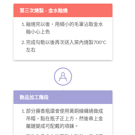
釉燒完以後，用細小的毛筆沾取金水
釉小心上色
完成勾勒以後再次送入窯內燒製700˚C
左右
飾品加工階段
部分擴香瓶還會使用黃銅線纏繞做成
吊帽，黏在瓶子正上方，然後串上金
屬鏈變成可配戴的項鍊。
有些作品會在後面黏上別針，變成實
用的飾品！