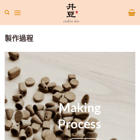
Skip
to
content
製作過程
Making
Process