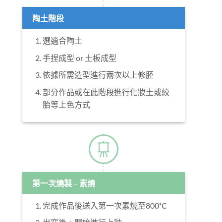
選適合陶土
手捏成型 or 土板成型
依據所需造型進行兩次以上修胚
部分作品或在此階段進行化妝土或絞
胎等上色方式
第一次燒製 – 素燒
完成作品後送入第一次素燒至800˚C
出窯後，開始進行上釉
浸釉 or 小心刻劃的釉下彩