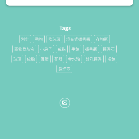
Tags
別針
動物
吹玻璃
填充式擴香瓶
存物瓶
寵物骨灰盒
小房子
戒指
手鍊
擴香瓶
擴香石
玻璃
絞胎
耳環
花器
金水釉
針孔擴香
項鍊
鼻煙壺