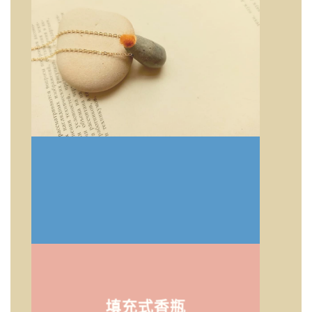
填充式香瓶