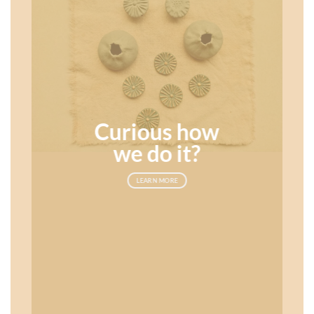
Curious how
we do it?
LEARN MORE