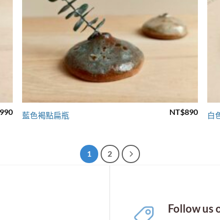
+
990
NT$
890
藍色褐點扁瓶
白
1
2
Follow us 