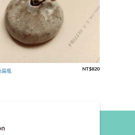
+
NT$
820
色扁瓶
on