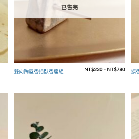
已售完
+
價
NT$
230
–
NT$
780
雙向陶屋香插臥香座組
擴
格
範
圍：
NT$2
到
NT$7
to
Add to
ist
wishlist