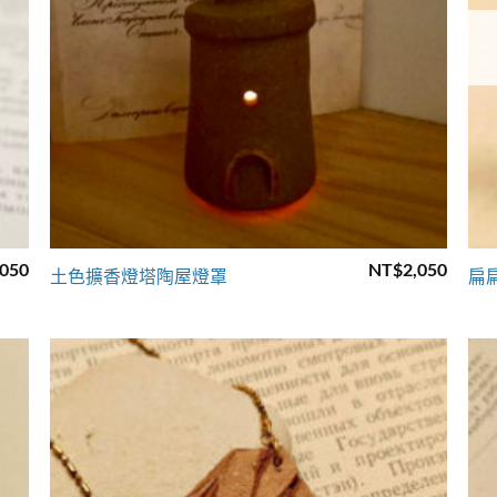
+
,050
NT$
2,050
土色擴香燈塔陶屋燈罩
扁
to
Add to
ist
wishlist