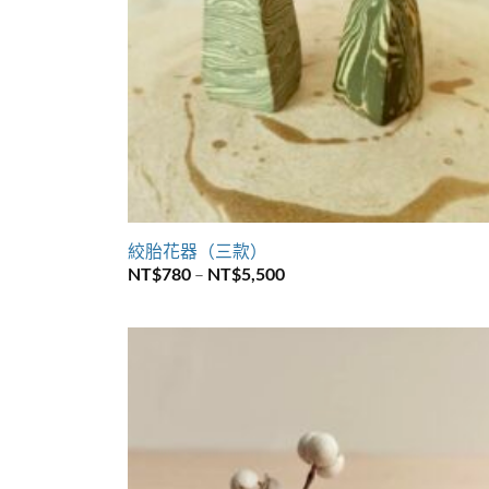
+
絞胎花器（三款）
價
NT$
780
–
NT$
5,500
格
範
圍：
NT$780
到
NT$5,500
Add 
wishl