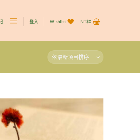
記
登入
Wishlist
NT$
0
Add to
wishlist