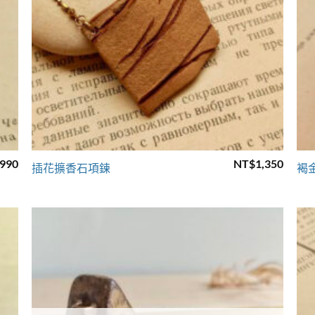
+
990
NT$
1,350
插花擴香石項鍊
褐
to
Add to
ist
wishlist