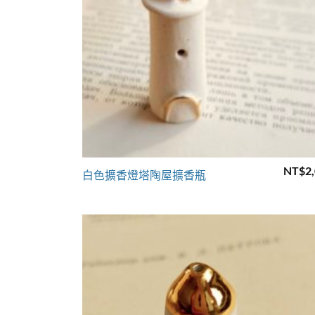
+
NT$
2
白色擴香燈塔陶屋擴香瓶
Add 
wishl