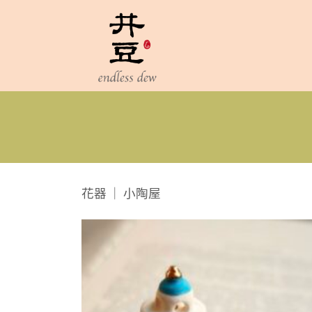
Skip
to
content
花器 ｜ 小陶屋
Add 
wishl