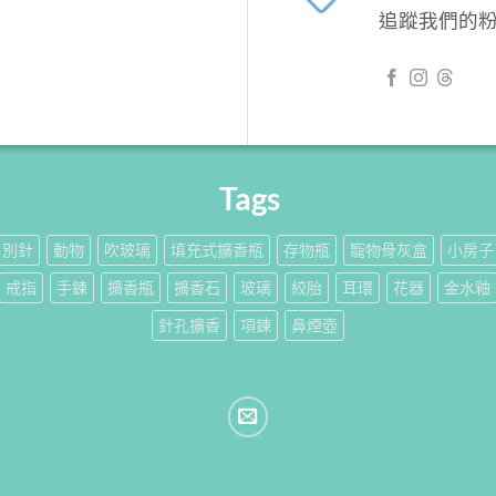
追蹤我們的
Tags
別針
動物
吹玻璃
填充式擴香瓶
存物瓶
寵物骨灰盒
小房子
戒指
手鍊
擴香瓶
擴香石
玻璃
絞胎
耳環
花器
金水釉
針孔擴香
項鍊
鼻煙壺