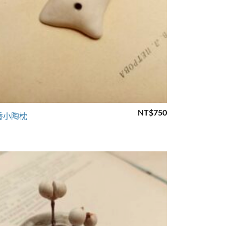
+
NT$
750
香小陶枕
30
80
Add to
wishlist