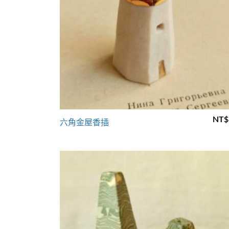
+
NT$
六角金屋香插
Add 
wishl