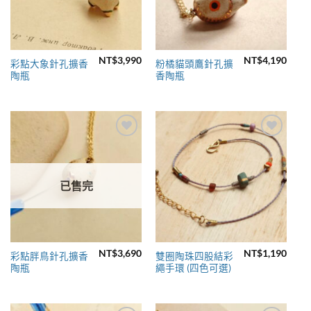
NT$
3,990
NT$
4,190
彩點大象針孔擴香
粉橘貓頭鷹針孔擴
陶瓶
香陶瓶
Add to
Add to
wishlist
wishlist
已售完
NT$
3,690
NT$
1,190
彩點胖鳥針孔擴香
雙圈陶珠四股結彩
陶瓶
繩手環 (四色可選)