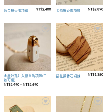
NT$
2,400
NT$
2,890
藍金擴香陶項鍊
金條擴香陶項鍊
Add to
Add to
wishlist
wishlist
NT$
1,350
金屋針孔注入擴香陶項鍊(三
插花擴香石項鍊
款可選)
價
NT$
2,490
–
NT$
2,690
格
範
圍：
NT$2,490
到
NT$2,690
Add to
Add to
wishlist
wishlist