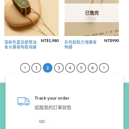
已售完
NT$
1,980
NT$
990
藻綠色童話屋精油
彩色點點方塊擴香
香水擴香陶瓶項鍊
陶鏈
1
2
3
4
5
6
Track your order
追蹤我的訂單狀態
GO