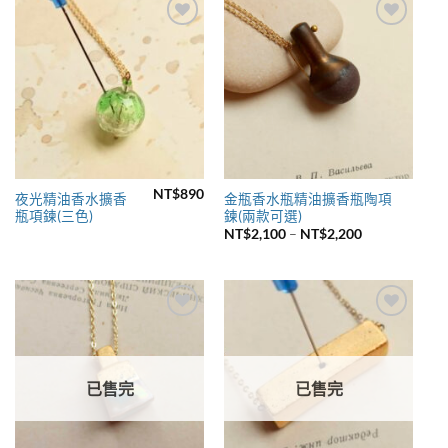
Add to
Add to
wishlist
wishlist
NT$
890
夜光精油香水擴香
金瓶香水瓶精油擴香瓶陶項
瓶項鍊(三色)
鍊(兩款可選)
價
NT$
2,100
–
NT$
2,200
格
範
圍：
NT$2,100
到
NT$2,200
Add to
Add to
wishlist
wishlist
已售完
已售完