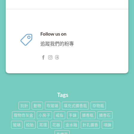
Follow us on
追蹤我們的粉專
Tags
別針
動物
吹玻璃
填充式擴香瓶
存物瓶
寵物骨灰盒
小房子
戒指
手鍊
擴香瓶
擴香石
玻璃
絞胎
耳環
花器
金水釉
針孔擴香
項鍊