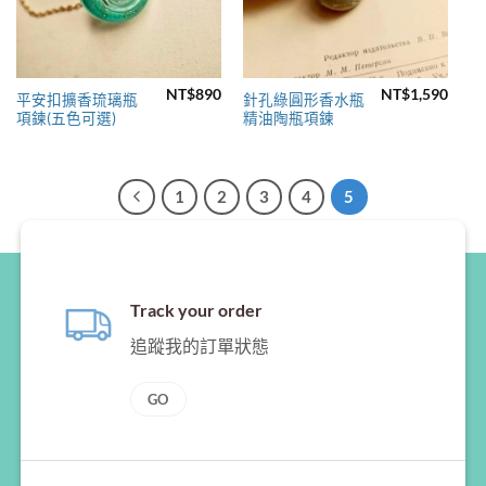
NT$
890
NT$
1,590
平安扣擴香琉璃瓶
針孔綠圓形香水瓶
項鍊(五色可選)
精油陶瓶項鍊
1
2
3
4
5
Track your order
追蹤我的訂單狀態
GO