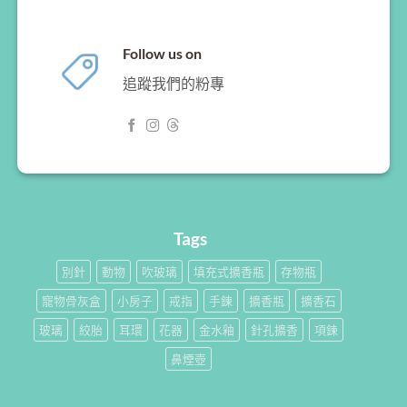
Follow us on
追蹤我們的粉專
Tags
別針
動物
吹玻璃
填充式擴香瓶
存物瓶
寵物骨灰盒
小房子
戒指
手鍊
擴香瓶
擴香石
玻璃
絞胎
耳環
花器
金水釉
針孔擴香
項鍊
鼻煙壺