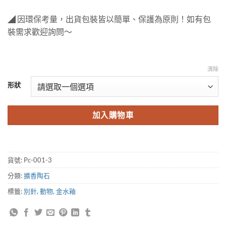
◢ 因環保考量，出貨包裝皆以簡單、保護為原則！如有包
裝需求歡迎詢問～
清除
形狀
加入購物車
貨號:
Pc-001-3
分類:
擴香陶石
標籤:
別針
,
動物
,
金水釉