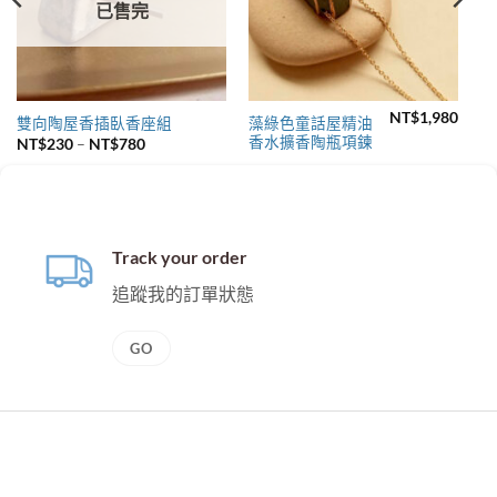
已售完
NT$
1,980
藻綠色童話屋精油
雙向陶屋香插臥香座組
香水擴香陶瓶項鍊
價
NT$
230
–
NT$
780
格
範
圍：
NT$230
到
NT$780
Track your order
追蹤我的訂單狀態
GO