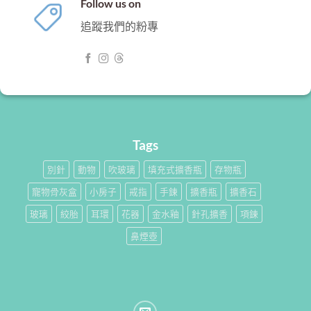
Follow us on
追蹤我們的粉專
Tags
別針
動物
吹玻璃
填充式擴香瓶
存物瓶
寵物骨灰盒
小房子
戒指
手鍊
擴香瓶
擴香石
玻璃
絞胎
耳環
花器
金水釉
針孔擴香
項鍊
鼻煙壺