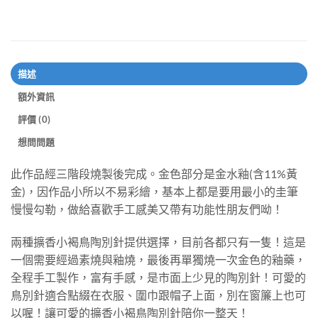
描述
額外資訊
評價 (0)
想問問題
此作品經三階段燒製後完成。金色部分是金水釉(含11%黃
金)，因作品小所以不易彩繪，基本上都是要用最小的圭筆
慢慢勾勒，做給喜歡手工感美又帶有功能性朋友們呦！
兩種擴香小褐鳥陶別針提供選擇，目前各都只有一隻！這是
一個需要經過素燒與釉燒，最後再單獨燒一次金色的釉藥，
全程手工製作，富有手感，是市面上少見的陶別針！可愛的
鳥別針適合點綴在衣服、圍巾跟帽子上面，別在窗簾上也可
以喔！讓可愛的擴香小褐鳥陶別針陪你一整天！