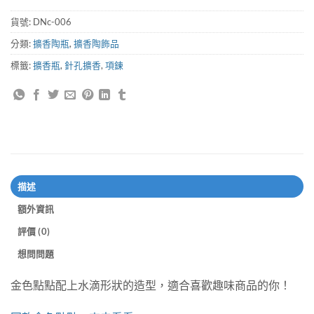
貨號:
DNc-006
分類:
擴香陶瓶
,
擴香陶飾品
標籤:
擴香瓶
,
針孔擴香
,
項鍊
描述
額外資訊
評價 (0)
想問問題
金色點點配上水滴形狀的造型，適合喜歡趣味商品的你！