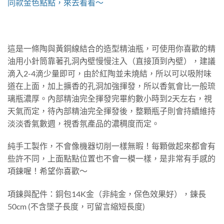
同款金色點點，來去看看～
這是一條陶與黃銅線結合的造型精油瓶，可使用你喜歡的精
油用小針筒靠著孔洞內壁慢慢注入（直接頂到內壁），建議
滴入2-4滴少量即可，由於紅陶並未燒結，所以可以吸附味
道在上面，加上擴香的孔洞加強揮發，所以香氣會比一般琉
璃瓶濃厚。內部精油完全揮發完畢約數小時到2天左右，視
天氣而定，待內部精油完全揮發後，整顆瓶子則會持續維持
淡淡香氣數週，視香氛產品的濃稠度而定。
純手工製作，不會像機器切削一樣無暇！每顆做起來都會有
些許不同，上面點點位置也不會一模一樣，是非常有手感的
項鍊喔！希望你喜歡～
項鍊與配件：銅包14K金（非純金，保色效果好），鍊長
50cm (不含墜子長度，可留言縮短長度)