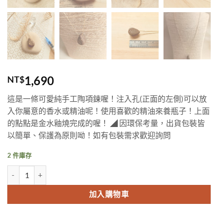
1,690
NT$
這是一條可愛純手工陶項鍊喔！注入孔(正面的左側)可以放
入你屬意的香水或精油呢！使用喜歡的精油來養瓶子！上面
的點點是金水釉燒完成的喔！ ◢ 因環保考量，出貨包裝皆
以簡單、保護為原則呦！如有包裝需求歡迎詢問
2 件庫存
金點水滴精油香水擴香手工陶瓶 數量
加入購物車