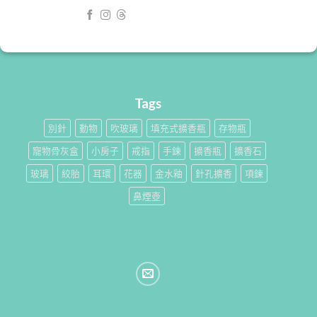
Tags
別針
動物
吹玻璃
填充式擴香瓶
存物瓶
寵物骨灰盒
小房子
戒指
手鍊
擴香瓶
擴香石
玻璃
絞胎
耳環
花器
金水釉
針孔擴香
項鍊
鼻煙壺